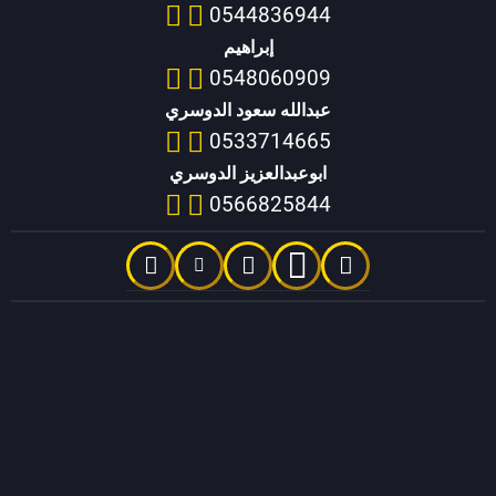
0544836944
إبراهيم
0548060909
عبدالله سعود الدوسري
0533714665
ابوعبدالعزيز الدوسري
0566825844