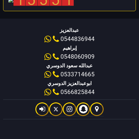
عبدالعزيز
0544836944
إبراهيم
0548060909
عبدالله سعود الدوسري
0533714665
ابوعبدالعزيز الدوسري
0566825844