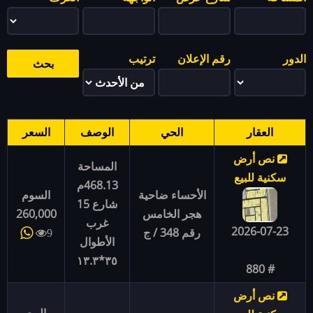
الدور
رقم الإعلان
ترتيب
العقار
الحي
الوصف
السعر
نص أرض
المساحة
سكنية للبيع
468.13م
الأحساء ضاحية
السوم
شارع 15
هجر الخامس
260,000
غرب
2026-07-23
رقم 348 / ج
9
الأطوال
٣٥*١٣.٣
# 880
نص أرض