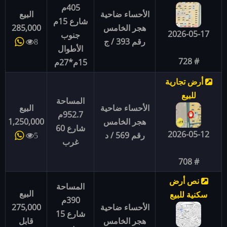
405م
الأحساء ضاحية
البيع
شارع 15م
هجر الخامس
285,000
2026-05-17
جنوب
رقم 393 / ج
8
الأطوال
# 728
15م*27م
أرض تجارية
للبيع
المساحة
الأحساء ضاحية
البيع
952.7م
هجر الخامس
1,250,000
شارع 60
2026-05-12
رقم 569 / د
5
غرب
# 708
نص أرض
المساحة
البيع
سكنية للبيع
390م
الأحساء ضاحية
275,000
شارع 15
هجر الخامس
قابل