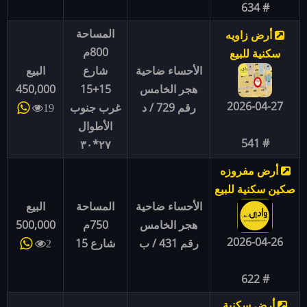
# 634
المساحة
أرض زاويه
800م
سكنية للبيع
الأحساء ضاحية
شارع
البيع
هجر الخامس
15+15
450,000
2026-04-27
رقم 729 / د
غرب جنوب
19
الأطوال
# 541
٢٧*٣٠
أرض مفروزه
صكين سكنية للبيع
الأحساء ضاحية
المساحة
البيع
هجر الخامس
750م
500,000
2026-04-26
رقم 431 / ب
شارع 15
2
# 622
أرض سكنية