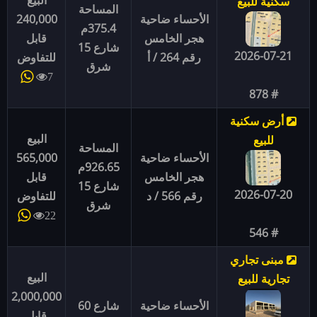
البيع
سكنية للبيع
المساحة
الأحساء ضاحية
240,000
375.4م
هجر الخامس
قابل
شارع 15
2026-07-21
رقم 264 / أ
للتفاوض
شرق
7
# 878
أرض سكنية
البيع
للبيع
المساحة
الأحساء ضاحية
565,000
926.65م
هجر الخامس
قابل
شارع 15
2026-07-20
رقم 566 / د
للتفاوض
شرق
22
# 546
مبنى تجاري
البيع
تجارية للبيع
2,000,000
الأحساء ضاحية
شارع 60
قابل