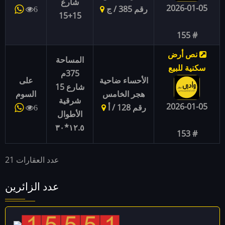
شارع
2026-01-05
رقم 385 / ج
6
15+15
# 155
نص أرض
المساحة
سكنية للبيع
375م
الأحساء ضاحية
على
شارع 15
هجر الخامس
السوم
شرقية
2026-01-05
رقم 128 / أ
6
الأطوال
١٢.٥*٣٠
# 153
عدد العقارات 21
عدد الزائرين