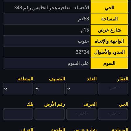
الحي
الأحساء - ضاحية هجر الخامس رقم 343
المساحة
768م
شارع عرض
15م
الواجهة والإتجاه
جنوب
الحدود والأطوال
24*32
السوم
على السوم
العقار
العقد
التصنيف
المنطقة
الحي
الحرف
رقم الأرض
بلك
المساحة
شارع عرض
الواجهة
الغرف