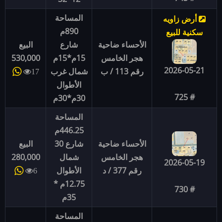
المساحة
أرض زاويه
890م
سكنية للبيع
الأحساء ضاحية
شارع
البيع
هجر الخامس
15م*15م
530,000
2026-05-21
رقم 113 / ب
شمال غرب
17
الأطوال
# 725
30م*30م
المساحة
446.25م
الأحساء ضاحية
شارع 30
البيع
هجر الخامس
شمال
280,000
2026-05-19
رقم 377 / د
الأطوال
6
12.75م *
# 730
35م
المساحة