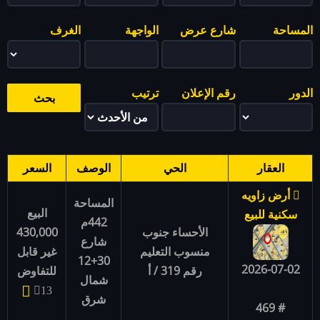
المساحة
شارع عرض
الواجهة
الغرف
الدور
رقم الإعلان
ترتيب
العقار
الحي
الوصف
السعر
أرض زاويه
المساحة
البيع
سكنية للبيع
442م
الأحساء جنوب
430,000
شارع
منسوب التعليم
غير قابل
30+12
2026-07-02
رقم 319 / أ
للتفاوض
شمال
13
شرق
# 469