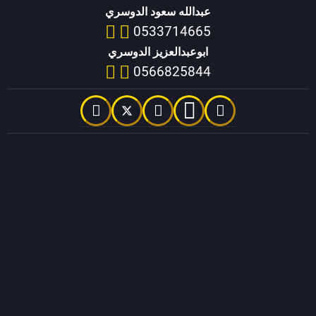
عبدالله سعود الدوسري
0533714665
ابوعبدالعزيز الدوسري
0566825844