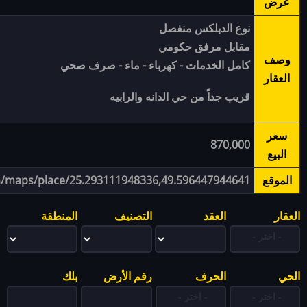
عرض
نوع الدبلكس منفصل
مقابل مرفق حكومي
وصف
كامل الخدمات - كهرباء - ماء - صرف صحي
العقار
قريب جداً من حي الدانه والرابيه
سعر
870,000
البيع
الموقع
m/maps/place/25.293111948336,49.596447944641
العقار
العقد
التصنيف
المنطقة
الحي
الحرف
رقم الأرض
بلك