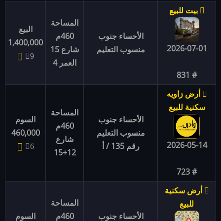
بيت للبيع
المساحة
البيع
الأحساء جنوب
460م
1,400,000
2026-07-01
منسوب التعليم
شارع 15
9
العمر ‏4
# 831
أرض زاويه
سكنية للبيع
المساحة
الأحساء جنوب
السوم
460م
منسوب التعليم
460,000
شارع
2026-05-14
رقم 135 / أ
6
12+15
# 723
أرض سكنية
المساحة
للبيع
الأحساء جنوب
460م
السوم