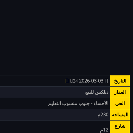
التاريخ
2026-03-03
24
العقار
دبلكس للبيع
الحي
الأحساء - جنوب منسوب التعليم
المساحة
230م
شارع
12م