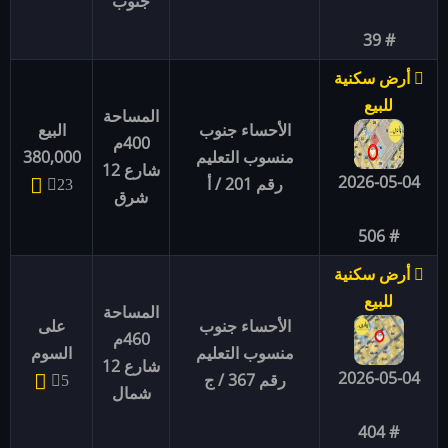
جنوب
# 39
أرض سكنية
للبيع
المساحة
الأحساء جنوب
البيع
400م
منسوب التعليم
380,000
شارع 12
2026-05-04
رقم 201 / أ
23
شرق
# 506
أرض سكنية
للبيع
المساحة
الأحساء جنوب
على
460م
منسوب التعليم
السوم
شارع 12
2026-05-04
رقم 367 / ج
5
شمال
# 404