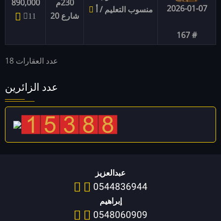
230م
890,000
2026-01-07
منسوب التعليم / أ
شارع 20
11
# 167
عدد العقارات 18
عدد الزائرين
عبدالعزيز
0544836944
إبراهيم
0548060909